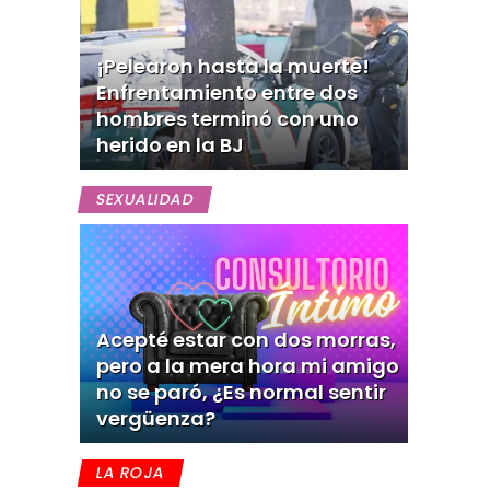
¡Pelearon hasta la muerte!
Enfrentamiento entre dos
hombres terminó con uno
herido en la BJ
SEXUALIDAD
Acepté estar con dos morras,
pero a la mera hora mi amigo
no se paró, ¿Es normal sentir
vergüenza?
LA ROJA