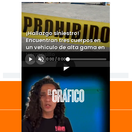
¡Hallazgo siniestro!
Encuentran tres cuerpos en
un vehículo de alta gama en
Hermosillo
0:00
/
0:00
[Publicidad]
El Universal