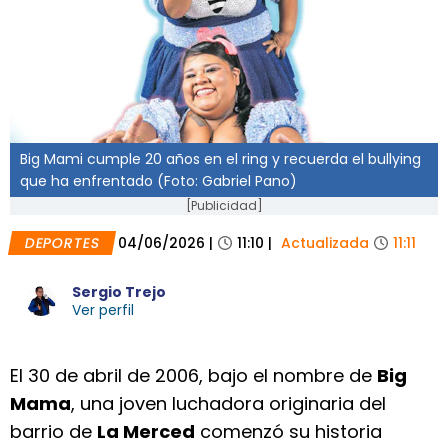
Big Mami cumple 20 años en el ring y recuerda el bullying
que ha enfrentado (Foto: Gabriel Pano)
[Publicidad]
DEPORTES
04/06/2026
|
11:10
|
Actualizada
11:11
Sergio Trejo
Ver perfil
El 30 de abril de 2006, bajo el nombre de
Big
Mama
, una joven luchadora originaria del
barrio de
La Merced
comenzó su historia