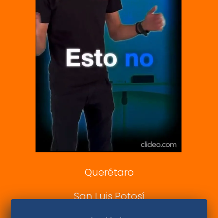
Vive USA
Clase
De 10 sports
DeDinero
Confabulario
Aviso Oportuno
Consultas
Querétaro
San Luis Potosí