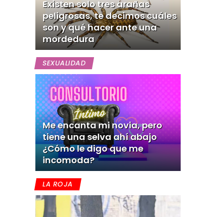
Existen solo tres arañas
peligrosas, te decimos cuáles
son y qué hacer ante una
mordedura
SEXUALIDAD
Me encanta mi novia, pero
tiene una selva ahí abajo
¿Cómo le digo que me
incomoda?
LA ROJA