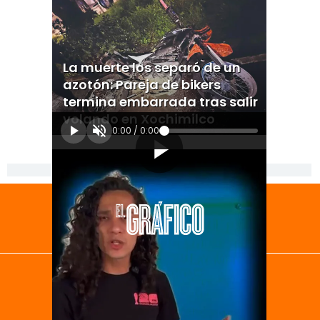
La muerte los separó de un
azotón: Pareja de bikers
termina embarrada tras salir
volando en Xochimilco
0:00
/
0:00
[Publicidad]
El Universal
Vive USA