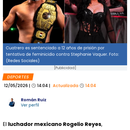
Cuatrero es sentenciado a 12 años de prisión por
tentativa de feminicidio contra Stephanie Vaquer. Foto:
(Redes Sociales)
[Publicidad]
DEPORTES
12/05/2026
|
14:04
|
Actualizada
14:04
Román Ruiz
Ver perfil
El
luchador mexicano Rogelio Reyes
,