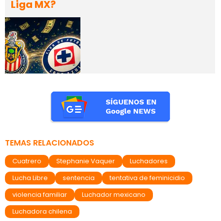
Liga MX?
TEMAS RELACIONADOS
Cuatrero
Stephanie Vaquer
Luchadores
Lucha Libre
sentencia
tentativa de feminicidio
violencia familiar
Luchador mexicano
Luchadora chilena