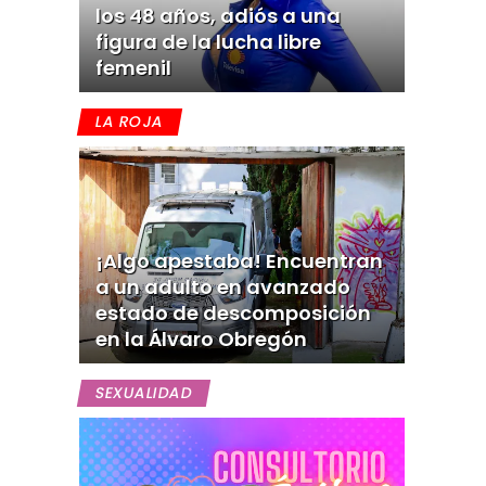
los 48 años, adiós a una
figura de la lucha libre
femenil
LA ROJA
¡Algo apestaba! Encuentran
a un adulto en avanzado
estado de descomposición
en la Álvaro Obregón
SEXUALIDAD