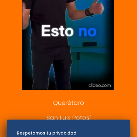
Clase
De 10 sports
DeDinero
Confabulario
Aviso Oportuno
Consultas
Querétaro
San Luis Potosí
Edomex
Respetamos tu privacidad