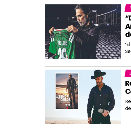
“
A
d
‘E
Se
R
C
Re
de