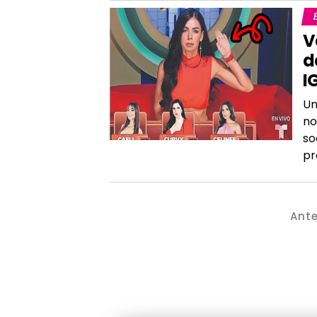
V
d
I
Un
no
so
pr
Ante