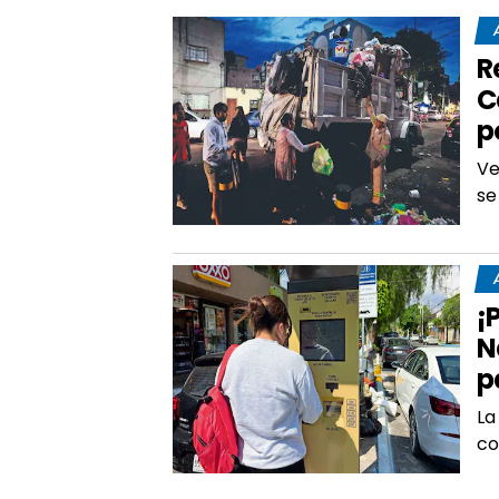
R
C
p
Ve
se
¡
N
p
La
co