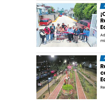
¡
R
E
Ad
mi
R
c
E
Re