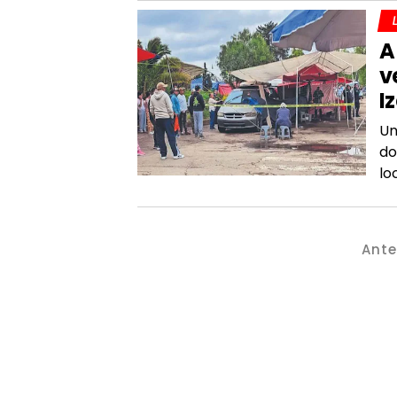
A
v
Iz
Un
do
lo
Ante