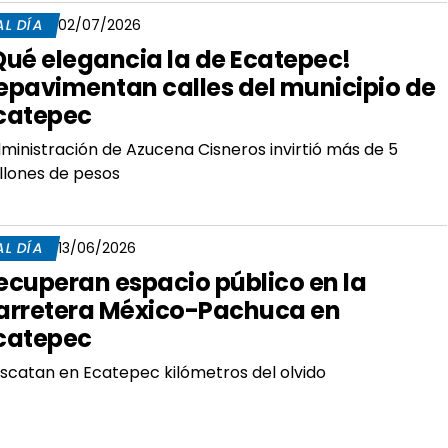
AL DÍA
02/07/2026
Qué elegancia la de Ecatepec!
epavimentan calles del municipio de
catepec
ministración de Azucena Cisneros invirtió más de 5
llones de pesos
AL DÍA
13/06/2026
ecuperan espacio público en la
arretera México-Pachuca en
catepec
scatan en Ecatepec kilómetros del olvido