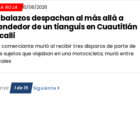
LA ROJA
10/06/2026
 balazos despachan al más allá a
endedor de un tianguis en Cuautitlán
calli
 comerciante murió al recibir tres disparos de parte de
s sujetos que viajaban en una motocicleta; murió entre
cales
rior
1
de
15
Siguiente