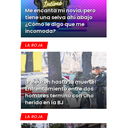
Me encanta mi novia, pero
tiene una selva ahí abajo
¿Cómo le digo que me
incomoda?
LA ROJA
¡Pelearon hasta la muerte!
Enfrentamiento entre dos
hombres terminó con uno
herido en la BJ
LA ROJA