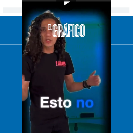
[Publicidad]
El Universal
Vive USA
Clase
De 10 sports
DeDinero
Confabulario