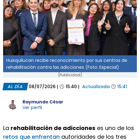
Huixquilucan recibe reconocimiento por sus centros de
rehabilitación contra las adicciones (Foto: Especial)
[Publicidad]
AL DÍA
08/07/2026
|
15:40
|
Actualizada
15:41
Raymundo César
Ver perfil
La
rehabilitación de adicciones
es uno de los
retos que enfrentan
autoridades de los tres