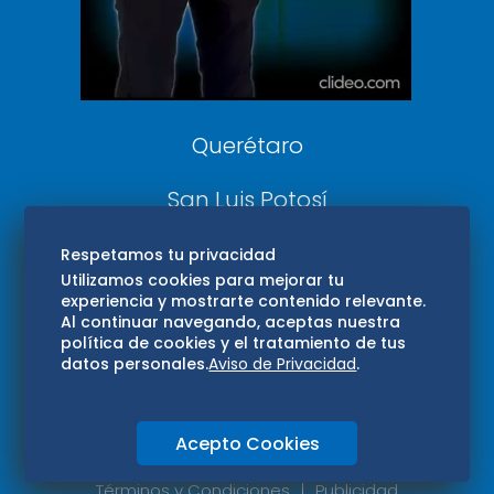
Aviso Oportuno
Consultas
Querétaro
San Luis Potosí
Edomex
Respetamos tu privacidad
Utilizamos cookies para mejorar tu
experiencia y mostrarte contenido relevante.
Consultas
Al continuar navegando, aceptas nuestra
política de cookies y el tratamiento de tus
Hidalgo
datos personales.
Aviso de Privacidad
.
Oaxaca
Acepto Cookies
Aviso de privacidad
Directorio
Términos y Condiciones
Publicidad