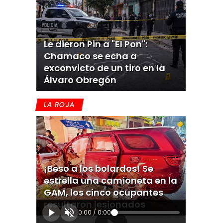
Le dieron Pin a "El Pon":
Chamaco se echa a
exconvicto de un tiro en la
Álvaro Obregón
LA ROJA
¡Beso a los bolardos! Se
estrella una camioneta en la
GAM, los cinco ocupantes
resultaron lesionados
0:00
/
0:00