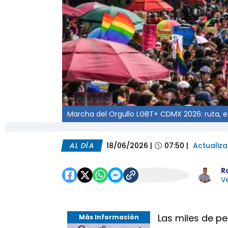
Marcha del Orgullo LGBT+ CDMX 2026: ruta, e
AL DÍA
18/06/2026
|
07:50
|
Actualiz
R
Ve
Las miles de p
Más Información