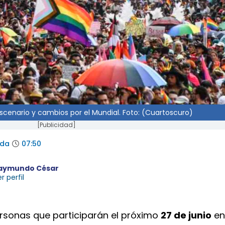
scenario y cambios por el Mundial. Foto: (Cuartoscuro)
[Publicidad]
ada
07:50
aymundo César
r perfil
ersonas que participarán el próximo
27 de junio
en