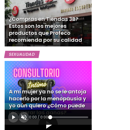
¿Compras en Tiendas 3B?
Estos son los mejores
productos que Profeco
recomienda por su calidad
SEXUALIDAD
A mi mujer ya no se le antoja
hacerlo por la menopausia y
yo aún quiero ¿Cómo puede
recuperar las ganas?
0:00
/
0:00