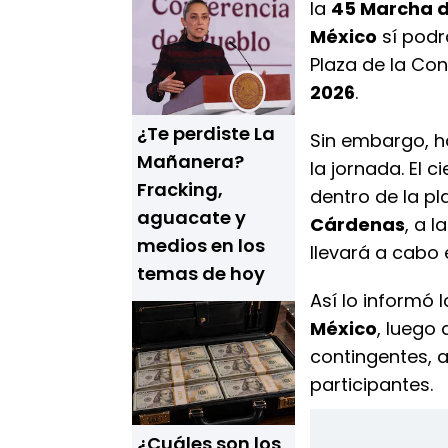
la
45 Marcha d
México
sí podr
Plaza de la Con
2026
.
¿Te perdiste La
Sin embargo, h
Mañanera?
la jornada. El c
Fracking,
dentro de la pl
aguacate y
Cárdenas
, a l
medios en los
llevará a cabo 
temas de hoy
Así lo informó 
México
, luego
contingentes, a
participantes.
¿Cuáles son los