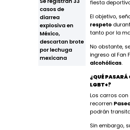
Se registran 33
fiesta deportiv
casos de
El objetivo, se
diarrea
respeto
durant
explosiva en
tanto por la m
México,
descartan brote
No obstante, s
por lechuga
ingreso al Fan F
mexicana
alcohólicas
.
¿QUÉ PASARÁ 
LGBT+?
Los carros con
recorren
Paseo
podrán transit
Sin embargo, s