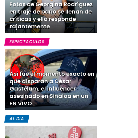
Fotos de Georgina Rodríguez
en traje de baño se llenan de
críticas y ella responde
tajantemente
ESPECTACULOS
Así fue el momento exacto en
que disparan a César
Gastélum, el influencer
asesinado en Sinaloa en un
EN VIVO
AL DIA