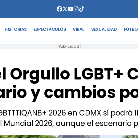
HISTORIAS
ESPECTÁCULOS
VIRAL
SEXUALIDAD
FÚTBO
[Publicidad]
l Orgullo LGBT+ 
ario y cambios po
GBTTTIQANB+ 2026 en CDMX sí podrá lle
el Mundial 2026, aunque el escenario