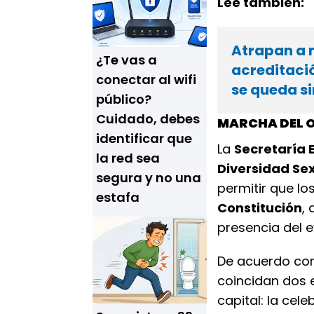
Lee también:
Atrapan a 
¿Te vas a
acreditació
conectar al wifi
se queda si
público?
Cuidado, debes
MARCHA DEL O
identificar que
La
Secretaría E
la red sea
Diversidad Se
segura y no una
permitir que lo
estafa
Constitución
,
presencia del e
De acuerdo con
coincidan dos e
capital: la cele