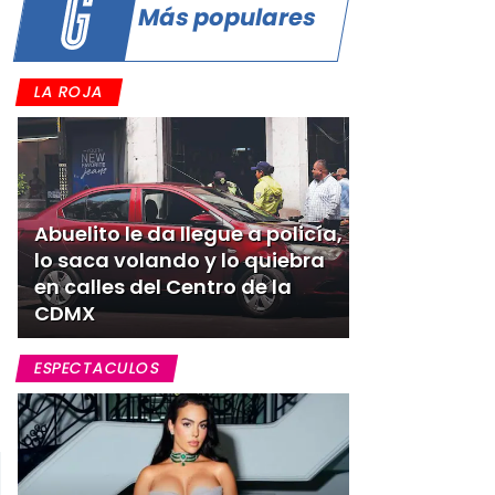
Más populares
LA ROJA
Abuelito le da llegue a policía,
lo saca volando y lo quiebra
en calles del Centro de la
CDMX
ESPECTACULOS