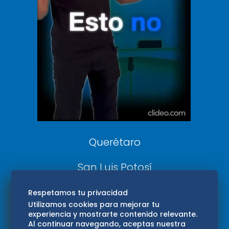
De 10 sports
DeDinero
Confabulario
Aviso Oportuno
Consultas
Querétaro
San Luis Potosí
Edomex
Respetamos tu privacidad
Utilizamos cookies para mejorar tu
experiencia y mostrarte contenido relevante.
Consultas
Al continuar navegando, aceptas nuestra