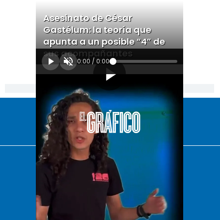
Asesinato de César
Gastélum: la teoría que
apunta a un posible “4” de
sus acompañantes
0:00
/
0:00
[Publicidad]
El Universal
Vive USA
Clase