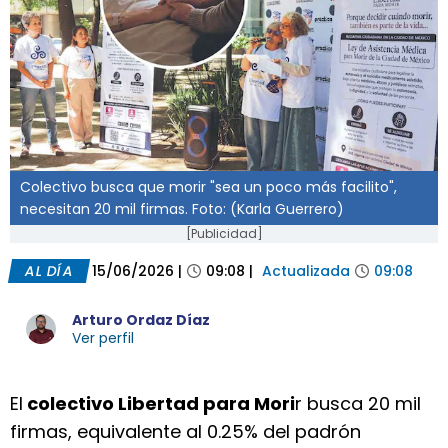
Colectivo busca que morir "sea un poco más facilito",
necesitan 20 mil firmas. Foto: (Karla Guerrero)
[Publicidad]
AL DÍA
15/06/2026
|
09:08
|
Actualizada
09:08
Arturo Ordaz Díaz
Ver perfil
El
colectivo Libertad para Mori
r busca 20 mil
firmas, equivalente al 0.25% del padrón