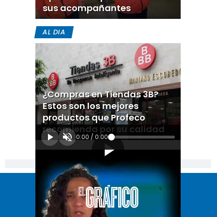
sus acompañantes
AL DIA
¿Compras en Tiendas 3B?
Estos son los mejores
productos que Profeco
recomienda por su calidad
0:00
/
0:00
[Publicidad]