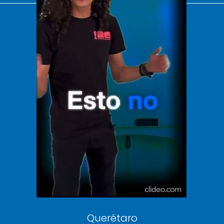
El Universal
Vive USA
Clase
De 10 sports
DeDinero
Confabulario
Aviso Oportuno
Consultas
Querétaro