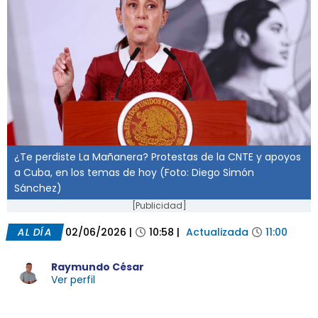
¿Te perdiste La Mañanera? Protestas de la CNTE y apoyos
a Cuba, en los temas de hoy (Foto: Diego Simón
Sánchez)
[Publicidad]
AL DÍA
02/06/2026
|
10:58
|
Actualizada
11:00
Raymundo César
Ver perfil