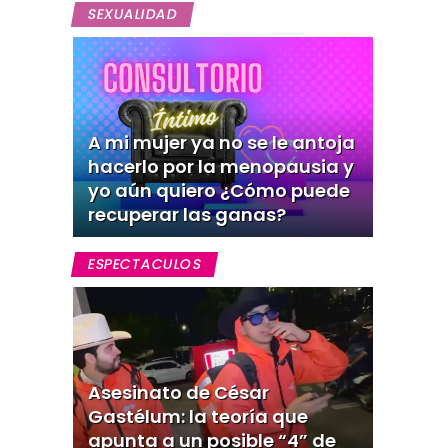
SEXUALIDAD
A mi mujer ya no se le antoja
hacerlo por la menopausia y
yo aún quiero ¿Cómo puede
recuperar las ganas?
ESPECTACULOS
Asesinato de César
Gastélum: la teoría que
apunta a un posible “4” de