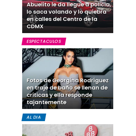
Abuelito le da llegue a policía,
lo saca volando y lo quiebra
en calles del Centro de la
CDMX
ESPECTACULOS
Fotos de Georgina Rodríguez
en traje de baño se llenan de
críticas y ella responde
tajantemente
AL DIA