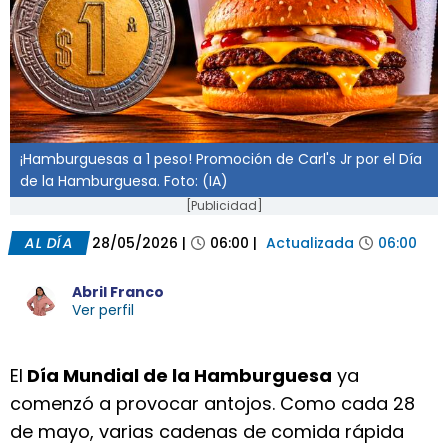
¡Hamburguesas a 1 peso! Promoción de Carl's Jr por el Día
de la Hamburguesa. Foto: (IA)
[Publicidad]
AL DÍA
28/05/2026
|
06:00
|
Actualizada
06:00
Abril Franco
Ver perfil
El
Día Mundial de la Hamburguesa
ya
comenzó a provocar antojos. Como cada 28
de mayo, varias cadenas de comida rápida