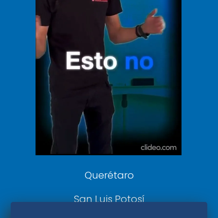
Vive USA
Clase
De 10 sports
DeDinero
Confabulario
Aviso Oportuno
Consultas
Querétaro
San Luis Potosí