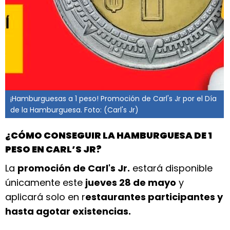
¡Hamburguesas a 1 peso! Promoción de Carl's Jr por el Día
de la Hamburguesa. Foto: (Carl's Jr)
¿CÓMO CONSEGUIR LA HAMBURGUESA DE 1
PESO EN CARL’S JR?
La
promoción de Carl's Jr.
estará disponible
únicamente este
jueves 28 de mayo
y
aplicará solo en r
estaurantes participantes y
hasta agotar existencias.