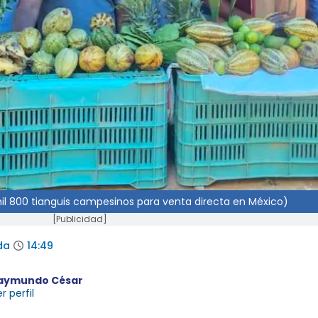
mil 800 tianguis campesinos para venta directa en México)
[Publicidad]
da
14:49
aymundo César
r perfil