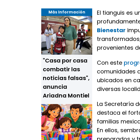
El tianguis es
Más Información
profundamente 
Bienestar
impu
transformados,
provenientes de
"Casa por casa
Con este
prog
combatir las
comunidades a
noticias falsas",
ubicados en ca
anuncia
diversas locali
Ariadna Montiel
La Secretaría 
destaca el fort
familias mexic
En ellos, semb
preparados y t