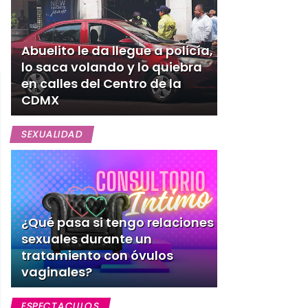
Abuelito le da llegue a policía,
lo saca volando y lo quiebra
en calles del Centro de la
CDMX
SEXUALIDAD
¿Qué pasa si tengo relaciones
sexuales durante un
tratamiento con óvulos
vaginales?
ESPECTACULOS