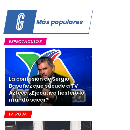
Más populares
ESPECTACULOS
La confesión de Sergio
Basañez que sacude a TV
Azteca ¿Ejecutivo fiestero lo
mandó sacar?
LA ROJA