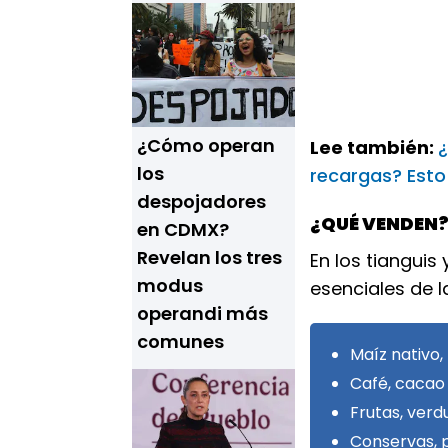
¿Cómo operan
Lee también:
¿
los
recargas? Esto
despojadores
¿QUÉ VENDEN
en CDMX?
Revelan los tres
En los tianguis
modus
esenciales de l
operandi más
comunes
Maíz nativo, 
Café, cacao 
Frutas, verd
Conservas, 