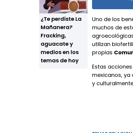
¿Te perdiste La
Uno de los bene
Mañanera?
muchos de esto
Fracking,
agroecológicas
aguacate y
utilizan biofer
medios en los
propias
Comun
temas de hoy
Estas acciones 
mexicanos, ya q
y culturalmente