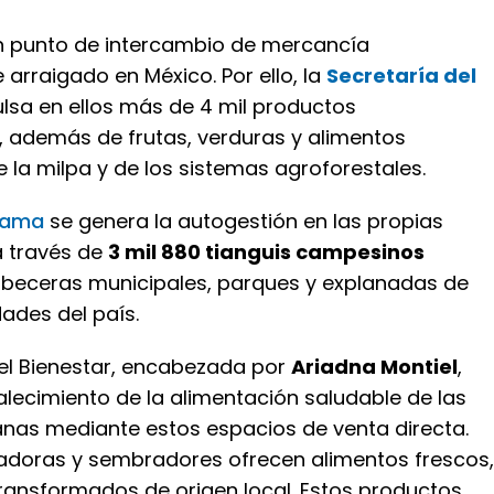
 un punto de intercambio de mercancía
arraigado en México. Por ello, la
Secretaría del
lsa en ellos más de 4 mil productos
 además de frutas, verduras y alimentos
 la milpa y de los sistemas agroforestales.
rama
se genera la autogestión en las propias
 través de
3 mil 880 tianguis campesinos
beceras municipales, parques y explanadas de
dades del país.
del Bienestar, encabezada por
Ariadna Montiel
,
alecimiento de la alimentación saludable de las
anas mediante estos espacios de venta directa.
radoras y sembradores ofrecen alimentos frescos,
ransformados de origen local. Estos productos