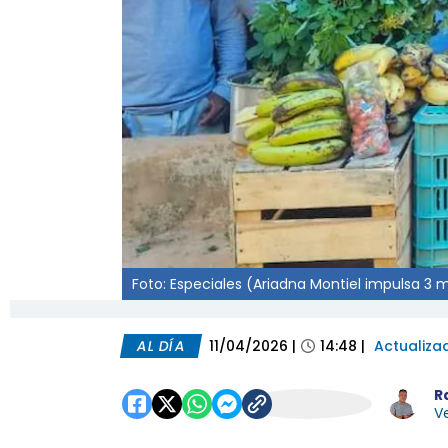
Foto: Especiales (Ariadna Montiel impulsa 3 
AL DÍA
11/04/2026
|
14:48
|
Actualiza
R
Ve