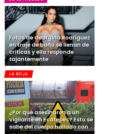
Fotos de Georgina Rodríguez
en traje de baño se llenan de
críticas y ella responde
tajantemente
LA ROJA
¿Por qué asesinaron a un
vigilante en Ecatepec? Esto se
sabe del cuerpo hallado con
un tiro en la choya