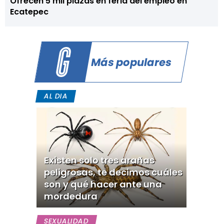
Ofrecen 5 mil plazas en feria del empleo en
Ecatepec
Más populares
AL DIA
Existen solo tres arañas
peligrosas, te decimos cuáles
son y qué hacer ante una
mordedura
SEXUALIDAD