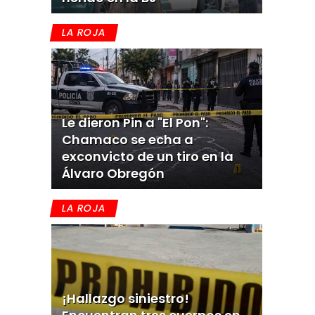
LA ROJA
Le dieron Pin a "El Pon":
Chamaco se echa a
exconvicto de un tiro en la
Álvaro Obregón
LA ROJA
¡Hallazgo siniestro!