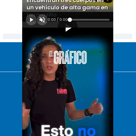
Encuentran tres cuerpos en
un vehículo de alta gama en
Hermosillo
0:00
/
0:00
[Publicidad]
El Universal
Vive USA
Clase
De 10 sports