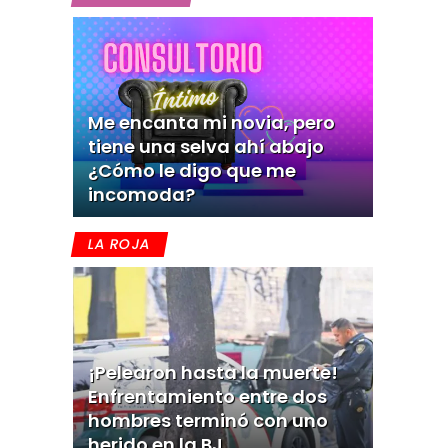
Me encanta mi novia, pero
tiene una selva ahí abajo
¿Cómo le digo que me
incomoda?
LA ROJA
¡Pelearon hasta la muerte!
Enfrentamiento entre dos
hombres terminó con uno
herido en la BJ