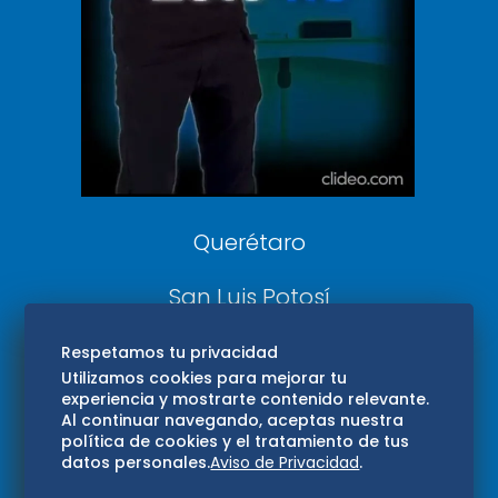
DeDinero
Confabulario
Aviso Oportuno
Consultas
Querétaro
San Luis Potosí
Edomex
Respetamos tu privacidad
Utilizamos cookies para mejorar tu
experiencia y mostrarte contenido relevante.
Consultas
Al continuar navegando, aceptas nuestra
política de cookies y el tratamiento de tus
Hidalgo
datos personales.
Aviso de Privacidad
.