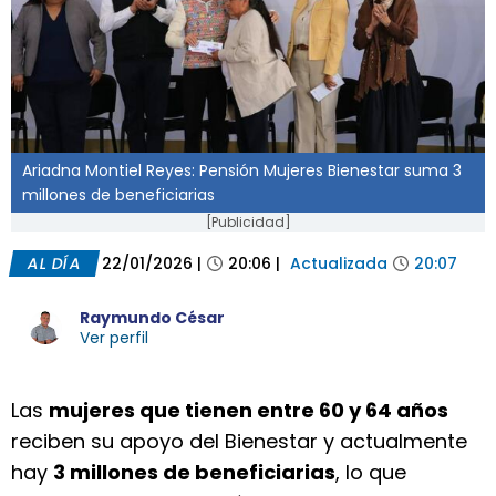
Ariadna Montiel Reyes: Pensión Mujeres Bienestar suma 3
millones de beneficiarias
[Publicidad]
AL DÍA
22/01/2026
|
20:06
|
Actualizada
20:07
Raymundo César
Ver perfil
Las
mujeres que tienen entre 60 y 64 años
reciben su apoyo del Bienestar y actualmente
hay
3 millones de beneficiarias
, lo que