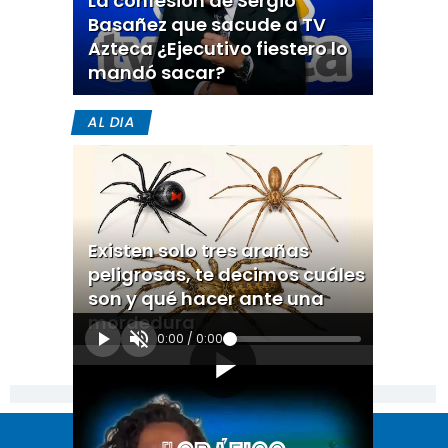
La confesión de Sergio
Basañez que sacude a TV
Azteca ¿Ejecutivo fiestero lo
mandó sacar?
AL DIA
Existen solo tres arañas
peligrosas, te decimos cuáles
son y qué hacer ante una
mordedura
0:00
/
0:00
[Publicidad]