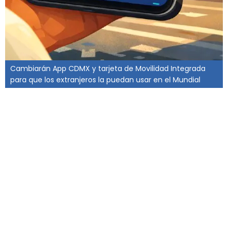
Cambiarán App CDMX y tarjeta de Movilidad Integrada
para que los extranjeros la puedan usar en el Mundial