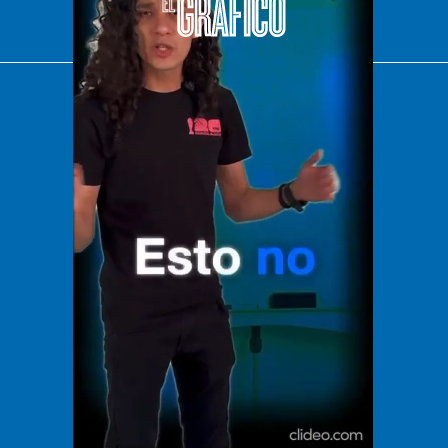
El Universal
Vive USA
Clase
De 10 sports
DeDinero
Confabulario
Aviso Oportuno
Consultas