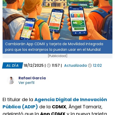
Cambiarán App CDMX y tarjeta de Movilidad Integrada
para que los extranjeros la puedan usar en el Mundial
[Publicidad]
AL DÍA
18/12/2025
|
11:57
|
Actualizada
12:02
Rafael García
Ver perfil
El titular de la
Agencia Digital de Innovación
Pública (ADIP)
de la
CDMX
, Ángel Tamariz,
adelantó que la
App CDMX
y la nueva tarjeta