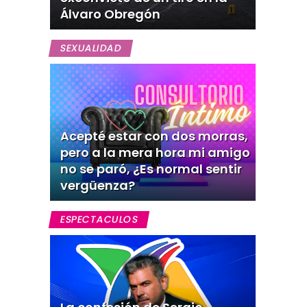
Álvaro Obregón
SEXUALIDAD
Acepté estar con dos morras,
pero a la mera hora mi amigo
no se paró, ¿Es normal sentir
vergüenza?
ESPECTACULOS