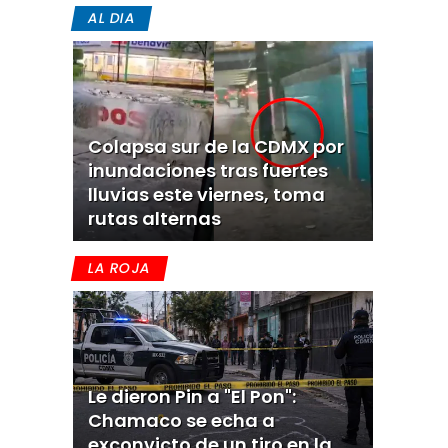
AL DIA
Colapsa sur de la CDMX por
inundaciones tras fuertes
lluvias este viernes, toma
rutas alternas
LA ROJA
Le dieron Pin a "El Pon":
Chamaco se echa a
exconvicto de un tiro en la