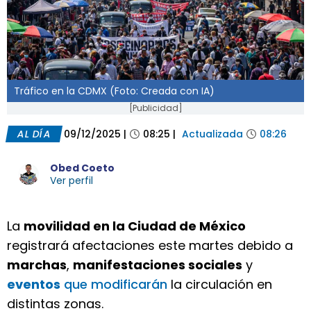
Tráfico en la CDMX (Foto: Creada con IA)
[Publicidad]
AL DÍA
09/12/2025
|
08:25
|
Actualizada
08:26
Obed Coeto
Ver perfil
La
movilidad en la Ciudad de México
registrará afectaciones este martes debido a
marchas
,
manifestaciones sociales
y
eventos
que modificarán
la circulación en
distintas zonas.