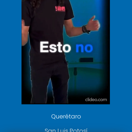
El Universal
Vive USA
Clase
De 10 sports
DeDinero
Confabulario
Aviso Oportuno
Consultas
Querétaro
San Luis Potosí