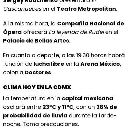
Sergey Radchenko
presentará
El
Cascanueces
en el
Teatro Metropolitan
.
A la misma hora, la
Compañía Nacional de
Ópera
ofrecerá
La leyenda de Rudel
en el
Palacio de Bellas Artes
.
En cuanto a deporte, a las 19:30 horas habrá
función de
lucha libre
en la
Arena México
,
colonia
Doctores
.
CLIMA HOY EN LA CDMX
La temperatura en la
capital mexicana
oscilará entre
23°C y 11°C
, con un
38% de
probabilidad de lluvia
durante la tarde-
noche. Toma precauciones.