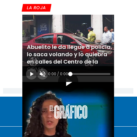
LA ROJA
Abuelito le da llegue a policía,
lo saca volando y lo quiebra
en calles del Centro de la
CDMX
0:00
/
0:00
[Publicidad]