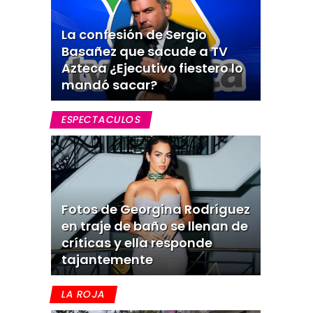
La confesión de Sergio
Basañez que sacude a TV
Azteca ¿Ejecutivo fiestero lo
mandó sacar?
ESPECTACULOS
Fotos de Georgina Rodríguez
en traje de baño se llenan de
críticas y ella responde
tajantemente
LA ROJA