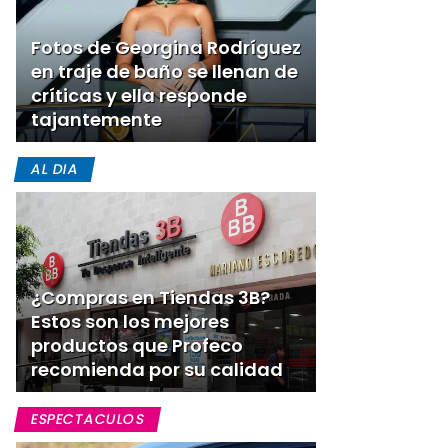
Fotos de Georgina Rodríguez
en traje de baño se llenan de
críticas y ella responde
tajantemente
AL DIA
¿Compras en Tiendas 3B?
Estos son los mejores
productos que Profeco
recomienda por su calidad
ESPECTACULOS