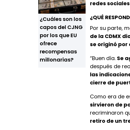
redes sociales
¿QUÉ RESPOND
¿Cuáles son los
capos del CJNG
Por su parte, 
por los que EU
de la CDMX dio
ofrece
se originó por 
recompensas
“Buen día.
Se ag
millonarias?
después de real
las indicacion
cierre de puer
Como era de es
sirvieron de p
recriminaron qu
retiro de un tr