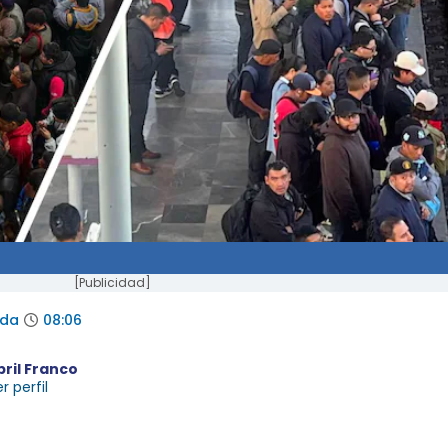
[Publicidad]
ada
08:06
bril Franco
r perfil