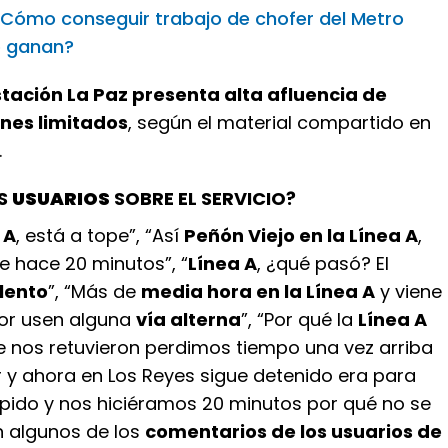
Cómo conseguir trabajo de chofer del Metro
 ganan?
tación La Paz presenta alta afluencia de
enes limitados
, según el material compartido en
.
OS
USUARIOS
SOBRE EL SERVICIO?
 A
, está a tope”, “Así
Peñón Viejo en la Línea A
,
e hace 20 minutos”, “
Línea A
, ¿qué pasó? El
 lento
”, “Más de
media hora en la Línea A
y viene
jor usen alguna
vía alterna
”, “Por qué la
Línea A
 nos retuvieron perdimos tiempo una vez arriba
r y ahora en Los Reyes sigue detenido era para
ápido y nos hiciéramos 20 minutos por qué no se
n algunos de los
comentarios de los usuarios de