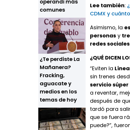
operandi más
Lee también
:
¿
comunes
CDMX y cuánto
Asimismo, la
es
personas
y
tr
redes sociales
¿QUÉ DICEN L
¿Te perdiste La
Mañanera?
“Eviten la
Línea
Fracking,
sin trenes desd
aguacate y
servicio súper
medios en los
a reventar, me
temas de hoy
después de que
tardó para sali
que se fuera r
puede?”, fuero