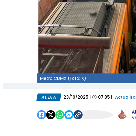
Metro CDMX (Foto: X)
AL DÍA
23/10/2025
|
07:35
|
Actualiz
A
Ve