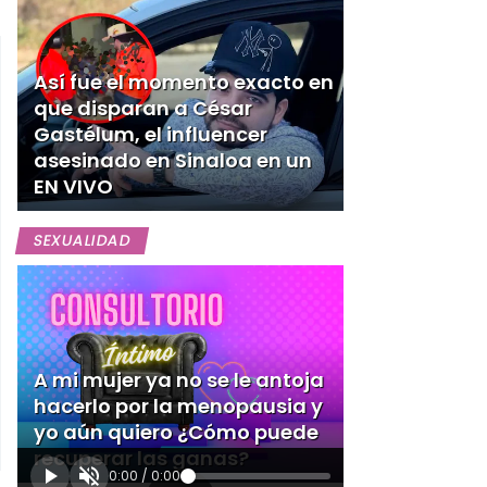
Así fue el momento exacto en
que disparan a César
Gastélum, el influencer
asesinado en Sinaloa en un
EN VIVO
SEXUALIDAD
A mi mujer ya no se le antoja
hacerlo por la menopausia y
yo aún quiero ¿Cómo puede
recuperar las ganas?
0:00
/
0:00