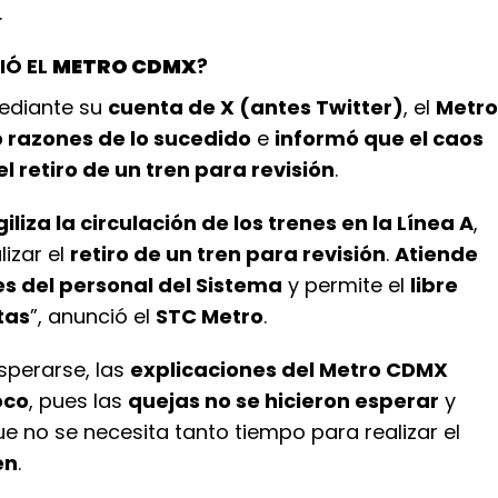
.
IÓ EL
METRO CDMX
?
mediante su
cuenta de X (antes Twitter)
, el
Metro
 razones de lo sucedido
e
informó que el caos
el retiro de un tren para revisión
.
iliza la circulación de los trenes en la Línea A
,
izar el
retiro de un tren para revisión
.
Atiende
es del personal del Sistema
y permite el
libre
tas
”, anunció el
STC Metro
.
perarse, las
explicaciones del Metro CDMX
oco
, pues las
quejas no se hicieron esperar
y
e no se necesita tanto tiempo para realizar el
en
.