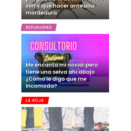
son y qué hacer ante una
mordedura
SEXUALIDAD
Me encanta mi novia, pero
tiene una selva ahí abajo
¿Cómo le digo que me
incomoda?
LA ROJA