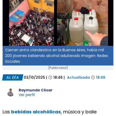
Cierran antro clandestino en la Buenos Aires, había mil
200 jóvenes bebiendo alcohol adulterado Imagen: Redes
Sociales
[Publicidad]
AL DÍA
03/10/2025
|
18:46
|
Actualizada
18:46
Raymundo César
Ver perfil
Las
bebidas alcohólicas
, música y baile