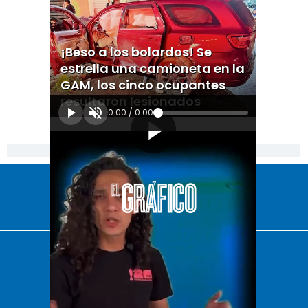
¡Beso a los bolardos! Se
estrella una camioneta en la
GAM, los cinco ocupantes
resultaron lesionados
0:00
/
0:00
[Publicidad]
El Universal
Vive USA