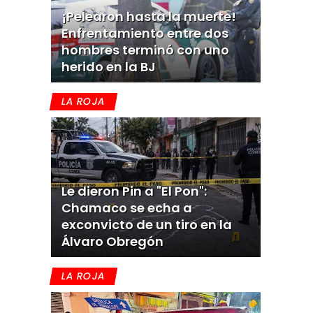
¡Pelearon hasta la muerte!
Enfrentamiento entre dos
hombres terminó con uno
herido en la BJ
LA ROJA
Le dieron Pin a "El Pon":
Chamaco se echa a
exconvicto de un tiro en la
Álvaro Obregón
LA ROJA