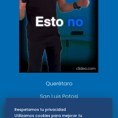
Clase
De 10 sports
DeDinero
Confabulario
Aviso Oportuno
Consultas
Querétaro
San Luis Potosí
Edomex
Respetamos tu privacidad
Utilizamos cookies para mejorar tu