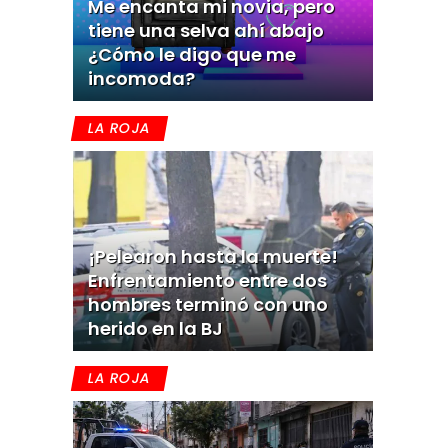
Me encanta mi novia, pero
tiene una selva ahí abajo
¿Cómo le digo que me
incomoda?
LA ROJA
¡Pelearon hasta la muerte!
Enfrentamiento entre dos
hombres terminó con uno
herido en la BJ
LA ROJA