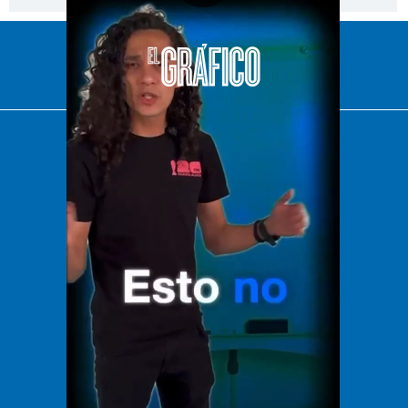
[Publicidad]
El Universal
Vive USA
Clase
De 10 sports
DeDinero
Confabulario