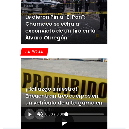
Le dieron Pin a "El Pon":
Chamaco se echa a
exconvicto de un tiro en la
Álvaro Obregón
LA ROJA
¡Hallazgo siniestro!
Encuentran tres cuerpos en
un vehículo de alta gama en
Hermosillo
0:00
/
0:00