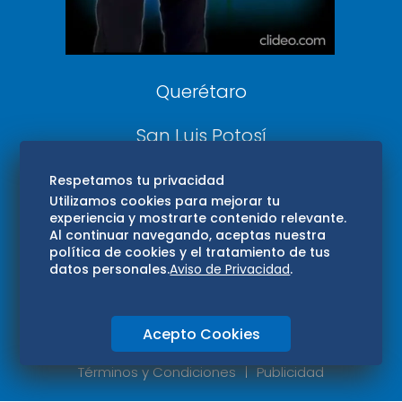
Aviso Oportuno
Consultas
Querétaro
San Luis Potosí
Edomex
Respetamos tu privacidad
Utilizamos cookies para mejorar tu
experiencia y mostrarte contenido relevante.
Consultas
Al continuar navegando, aceptas nuestra
política de cookies y el tratamiento de tus
Hidalgo
datos personales.
Aviso de Privacidad
.
Oaxaca
Acepto Cookies
Aviso de privacidad
Directorio
Términos y Condiciones
Publicidad