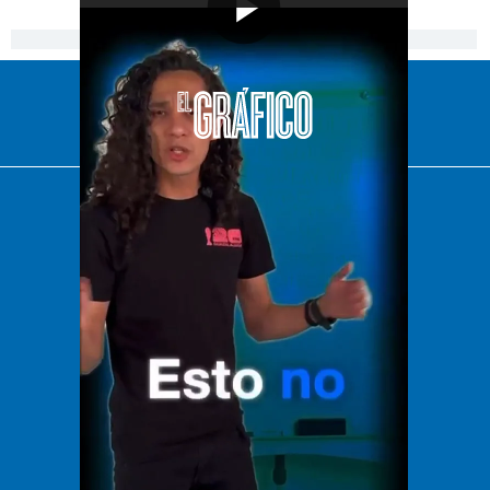
[Publicidad]
El Universal
Vive USA
Clase
De 10 sports
DeDinero
Confabulario