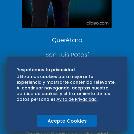
Aviso Oportuno
Consultas
Querétaro
San Luis Potosí
Edomex
Respetamos tu privacidad
Utilizamos cookies para mejorar tu
experiencia y mostrarte contenido relevante.
Consultas
Al continuar navegando, aceptas nuestra
política de cookies y el tratamiento de tus
Hidalgo
datos personales.
Aviso de Privacidad
.
Oaxaca
Acepto Cookies
Aviso de privacidad
Directorio
Términos y Condiciones
Publicidad