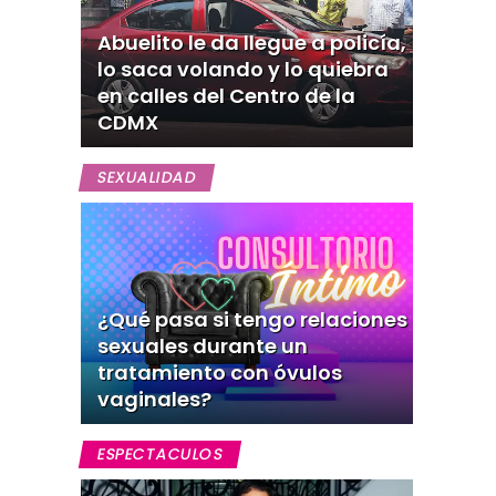
Abuelito le da llegue a policía,
lo saca volando y lo quiebra
en calles del Centro de la
CDMX
SEXUALIDAD
¿Qué pasa si tengo relaciones
sexuales durante un
tratamiento con óvulos
vaginales?
ESPECTACULOS