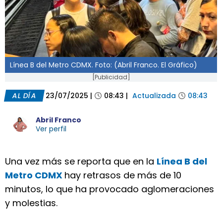
Línea B del Metro CDMX. Foto: (Abril Franco. El Gráfico)
[Publicidad]
AL DÍA
23/07/2025
|
08:43
|
Actualizada
08:43
Abril Franco
Ver perfil
Una vez más se reporta que en la
Línea B del
Metro CDMX
hay retrasos de más de 10
minutos, lo que ha provocado aglomeraciones
y molestias.