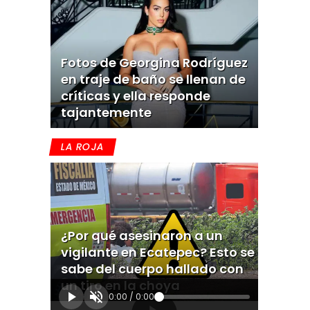
Fotos de Georgina Rodríguez
en traje de baño se llenan de
críticas y ella responde
tajantemente
LA ROJA
¿Por qué asesinaron a un
vigilante en Ecatepec? Esto se
sabe del cuerpo hallado con
un tiro en la choya
0:00
/
0:00