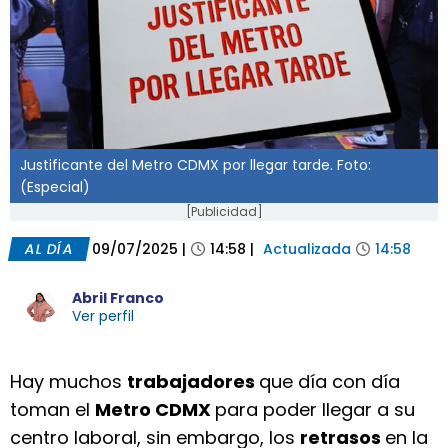
Justificante del Metro CDMX por llegar tarde. Foto:
(Especial)
[Publicidad]
AL DÍA
09/07/2025
|
14:58
|
Actualizada
14:58
Abril Franco
Ver perfil
Hay muchos
trabajadores
que día con día
toman el
Metro CDMX
para poder llegar a su
centro laboral, sin embargo, los
retrasos
en la