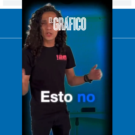
[Publicidad]
El Universal
Vive USA
Clase
De 10 sports
DeDinero
Confabulario