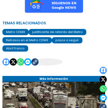
TEMAS RELACIONADOS
Metro CDMX
justificante de retardo del Metro
Retrasos en el Metro CDMX
pasos a seguir
Abril Franco
Más Información