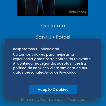
Aviso Oportuno
Consultas
Querétaro
San Luis Potosí
Edomex
Respetamos tu privacidad
Utilizamos cookies para mejorar tu
experiencia y mostrarte contenido relevante.
Consultas
Al continuar navegando, aceptas nuestra
política de cookies y el tratamiento de tus
Hidalgo
datos personales.
Aviso de Privacidad
.
Oaxaca
Acepto Cookies
Aviso de privacidad
Directorio
Términos y Condiciones
Publicidad