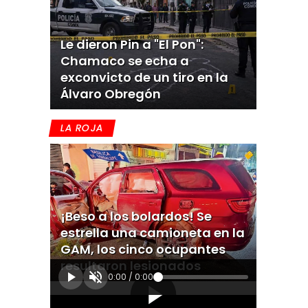
Le dieron Pin a "El Pon":
Chamaco se echa a
exconvicto de un tiro en la
Álvaro Obregón
LA ROJA
¡Beso a los bolardos! Se
estrella una camioneta en la
GAM, los cinco ocupantes
resultaron lesionados
0:00
/
0:00