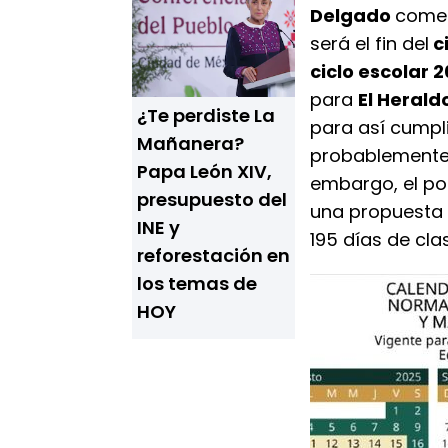
Delgado
comen
será el fin del
c
ciclo escolar 
para
El Herald
¿Te perdiste La
para así cumpli
Mañanera?
probablemente r
Papa León XIV,
embargo, el po
presupuesto del
una propuesta 
INE y
195 días de cla
reforestación en
los temas de
HOY