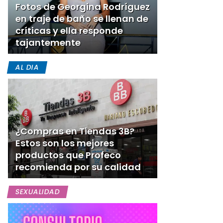
Fotos de Georgina Rodríguez
en traje de baño se llenan de
críticas y ella responde
tajantemente
AL DIA
¿Compras en Tiendas 3B?
Estos son los mejores
productos que Profeco
recomienda por su calidad
SEXUALIDAD