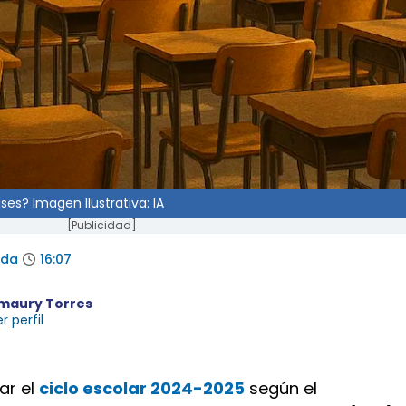
ses? Imagen Ilustrativa: IA
[Publicidad]
ada
16:07
maury Torres
r perfil
ar el
ciclo escolar 2024-2025
según el