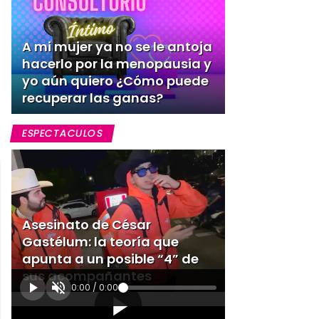
A mi mujer ya no se le antoja
hacerlo por la menopausia y
yo aún quiero ¿Cómo puede
recuperar las ganas?
ESPECTACULOS
Asesinato de César
Gastélum: la teoría que
apunta a un posible “4” de
sus acompañantes
0:00
/
0:00