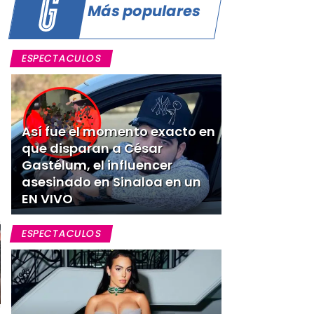
Más populares
ESPECTACULOS
Así fue el momento exacto en
que disparan a César
Gastélum, el influencer
asesinado en Sinaloa en un
EN VIVO
ESPECTACULOS