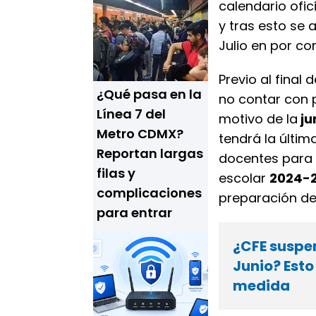
calendario ofici
y tras esto se 
Julio en por c
Previo al final
¿Qué pasa en la
no contar con p
Línea 7 del
motivo de la
ju
Metro CDMX?
tendrá la últim
Reportan largas
docentes para r
filas y
escolar
2024-
complicaciones
preparación d
para entrar
¿CFE suspen
Junio? Esto
medida