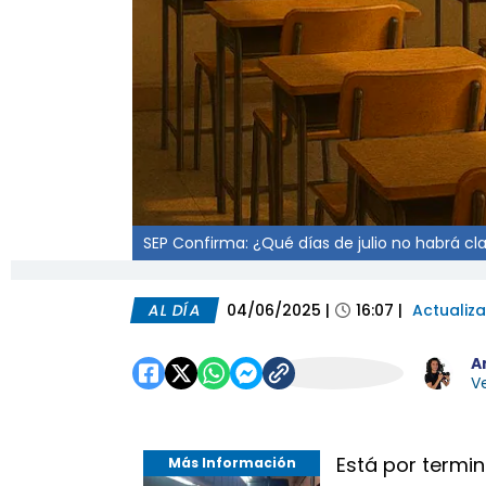
SEP Confirma: ¿Qué días de julio no habrá cla
AL DÍA
04/06/2025
|
16:07
|
Actualiz
A
Ve
Está por termin
Más Información