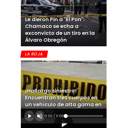
Le dieron Pin a "El Pon":
Chamaco se echa a
exconvicto de un tiro en la
Álvaro Obregón
LA ROJA
¡Hallazgo siniestro!
Encuentran tres cuerpos en
un vehículo de alta gama en
Hermosillo
0:00
/
0:00