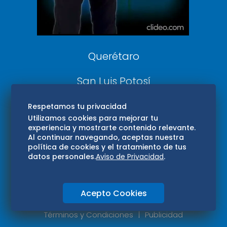
Aviso Oportuno
Consultas
Querétaro
San Luis Potosí
Edomex
Respetamos tu privacidad
Utilizamos cookies para mejorar tu
experiencia y mostrarte contenido relevante.
Consultas
Al continuar navegando, aceptas nuestra
política de cookies y el tratamiento de tus
Hidalgo
datos personales.
Aviso de Privacidad
.
Oaxaca
Acepto Cookies
Aviso de privacidad
Directorio
Términos y Condiciones
Publicidad