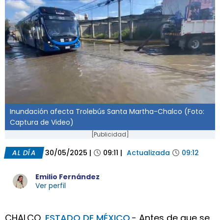
Inundación afecta Trolebús Santa Martha-Chalco (Foto:
Captura de Video)
[Publicidad]
AL DÍA
30/05/2025
|
09:11
|
Actualizada
09:12
Emilio Fernández
Ver perfil
CHALCO,
ESTADO DE MÉXICO
.- Antes de que se