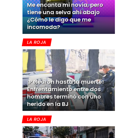
Me encanta mi novia, pero
tiene una selva ahí abajo
¿Cómo le digo que me
incomoda?
LA ROJA
¡Pelearon hasta la muerte!
Enfrentamiento entre dos
hombres terminó con uno
herido en la BJ
LA ROJA