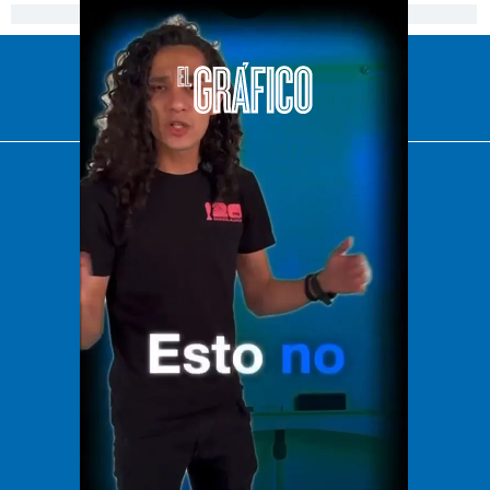
[Publicidad]
El Universal
Vive USA
Clase
De 10 sports
DeDinero
Confabulario