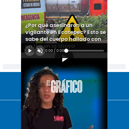
¿Por qué asesinaron a un
vigilante en Ecatepec? Esto se
sabe del cuerpo hallado con
un tiro en la choya
0:00
/
0:00
[Publicidad]
El Universal
Vive USA