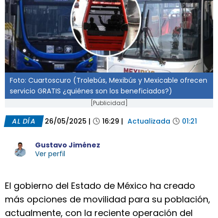
Foto: Cuartoscuro (Trolebús, Mexibús y Mexicable ofrecen
servicio GRATIS ¿quiénes son los beneficiados?)
[Publicidad]
AL DÍA
26/05/2025
|
16:29
|
Actualizada
01:21
Gustavo Jiménez
Ver perfil
El gobierno del Estado de México ha creado
más opciones de movilidad para su población,
actualmente, con la reciente operación del