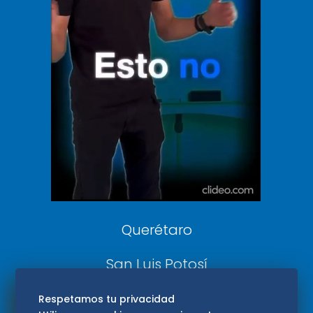
Clase
De 10 sports
DeDinero
Confabulario
Aviso Oportuno
Consultas
Querétaro
San Luis Potosí
Edomex
Respetamos tu privacidad