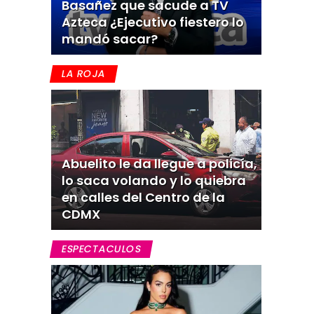
Basañez que sacude a TV
Azteca ¿Ejecutivo fiestero lo
mandó sacar?
LA ROJA
Abuelito le da llegue a policía,
lo saca volando y lo quiebra
en calles del Centro de la
CDMX
ESPECTACULOS