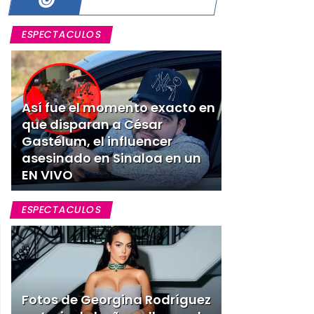
ESPECTACULOS
Así fue el momento exacto en
que disparan a César
Gastélum, el influencer
asesinado en Sinaloa en un
EN VIVO
ESPECTACULOS
Fotos de Georgina Rodríguez