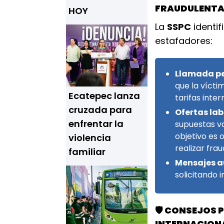
FRAUDULENT
HOY
La
SSPC
identif
estafadores:
Llamada pe
que la vícti
Ecatepec lanza
tarifas inte
cruzada para
Ofertas lab
enfrentar la
supuestas va
objetivo es
violencia
realizar frau
familiar
Mensajes 
solicitando 
🛡️
CONSEJOS P
INTERNACION