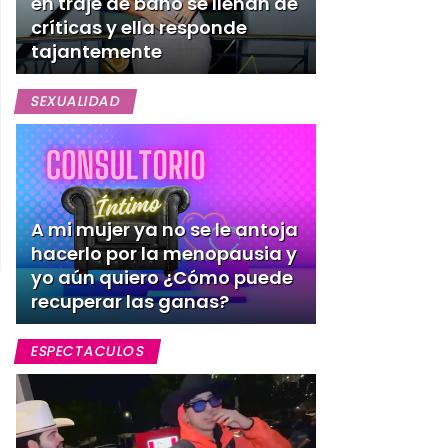
en traje de baño se llenan de
críticas y ella responde
tajantemente
SEXUALIDAD
A mi mujer ya no se le antoja
hacerlo por la menopausia y
yo aún quiero ¿Cómo puede
recuperar las ganas?
ESPECTACULOS