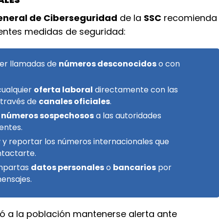
eneral de Ciberseguridad
de la
SSC
recomienda
ientes medidas de seguridad:
ver llamadas de
números desconocidos
o con
 cualquier
oferta laboral
directamente con las
través de
canales oficiales
.
 números sospechosos
a las autoridades
entes.
r
y reportar los números internacionales que
ntactarte.
ompartas
datos personales
o
bancarios
por
ensajes.
ó a la población mantenerse alerta ante