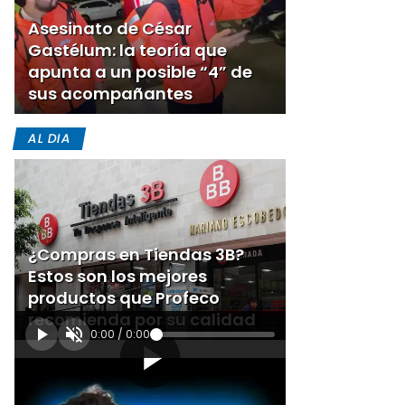
Asesinato de César
Gastélum: la teoría que
apunta a un posible “4” de
sus acompañantes
AL DIA
¿Compras en Tiendas 3B?
Estos son los mejores
productos que Profeco
recomienda por su calidad
0:00
/
0:00
[Publicidad]