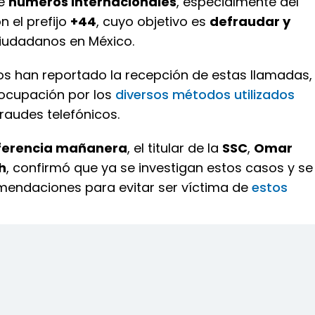
de
números internacionales
, especialmente del
n el prefijo
+44
, cuyo objetivo es
defraudar y
ciudadanos en México.
ios han reportado la recepción de estas llamadas,
ocupación por los
diversos métodos utilizados
raudes telefónicos.
ferencia mañanera
, el titular de la
SSC
,
Omar
h
, confirmó que ya se investigan estos casos y se
mendaciones para evitar ser víctima de
estos