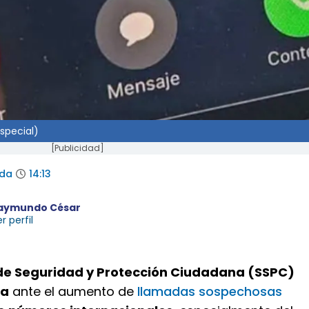
special)
[Publicidad]
ada
14:13
aymundo César
r perfil
de Seguridad y Protección Ciudadana (SSPC)
ta
ante el aumento de
llamadas sospechosas