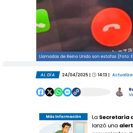
Llamadas de Reino Unido son estafas (Foto: E
AL DÍA
24/04/2025
|
14:13
|
Actualiz
R
Ve
La
Secretaría 
Más Información
lanzó una
aler