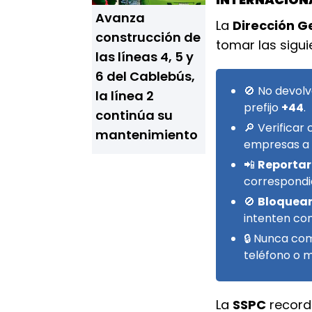
Avanza
La
Dirección G
construcción de
tomar las sigu
las líneas 4, 5 y
6 del Cablebús,
🚫 No devol
la línea 2
prefijo
+44
.
continúa su
🔎 Verificar
mantenimiento
empresas a 
📲
Reportar
correspondi
🚫
Bloquea
intenten co
🔒 Nunca c
teléfono o m
La
SSPC
record