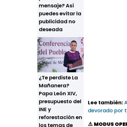
mensaje? Así
puedes evitar la
publicidad no
deseada
¿Te perdiste La
Mañanera?
Papa León XIV,
presupuesto del
Lee también:
A
INE y
devorado por 
reforestación en
⚠️
MODUS OPER
los temas de