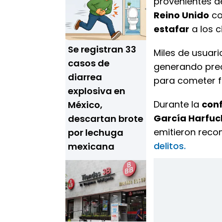
provenientes 
Reino Unido
co
estafar
a los 
Se registran 33
Miles de usuar
casos de
generando pre
diarrea
para cometer f
explosiva en
Durante la
con
México,
García Harfuc
descartan brote
emitieron reco
por lechuga
delitos.
mexicana