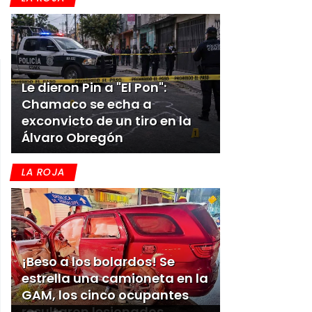
Le dieron Pin a "El Pon":
Chamaco se echa a
exconvicto de un tiro en la
Álvaro Obregón
LA ROJA
¡Beso a los bolardos! Se
estrella una camioneta en la
GAM, los cinco ocupantes
resultaron lesionados