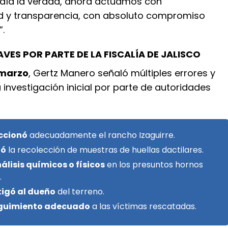
día la verdad, ahora actuamos con
d y transparencia, con absoluto compromiso
”.
VES POR PARTE DE LA FISCALÍA DE JALISCO
 marzo
, Gertz Manero señaló múltiples errores y
 investigación inicial por parte de autoridades
eccionó
adecuadamente el rancho Izaguirre.
nó
la recolección de muestras de huellas dactilares.
álisis químicos o físicos
en los presuntos hornos
.
tigó al dueño
del terreno.
eguimiento adecuado
a las víctimas rescatadas.