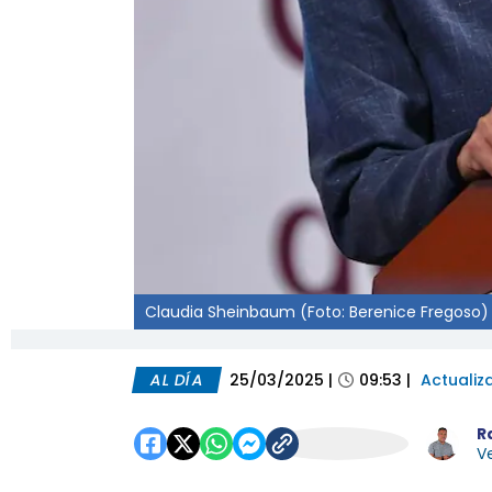
Claudia Sheinbaum (Foto: Berenice Fregoso)
AL DÍA
25/03/2025
|
09:53
|
Actualiz
R
Ve