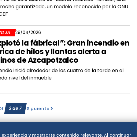
recho garantizado, un modelo reconocido por la ONU
ICEF
ROJA
29/04/2026
xplotó la fábrica!”: Gran incendio en
rica de hilos y llantas alerta a
inos de Azcapotzalco
cendio inició alrededor de las cuatro de la tarde en el
do nivel del inmueble
or
3
de
7
Siguiente
 experiencia y mostrarte contenido relevante. Al continuar