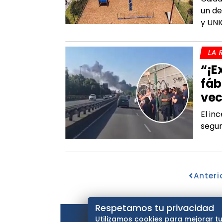
un de
y UN
LA 
“¡E
fáb
vec
El in
segun
Anteri
Respetamos tu privacidad
Utilizamos cookies para mejorar tu