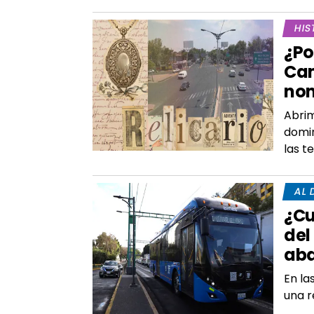
HIS
¿Po
Cam
nom
Abrim
domin
las t
AL 
¿Cu
del
ab
En la
una r