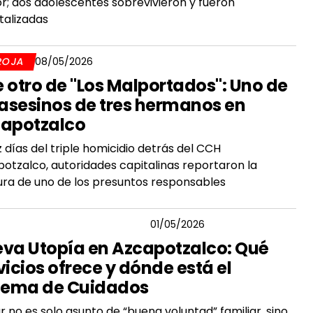
; dos adolescentes sobrevivieron y fueron
talizadas
ROJA
08/05/2026
 otro de "Los Malportados": Uno de
 asesinos de tres hermanos en
apotzalco
z días del triple homicidio detrás del CCH
otzalco, autoridades capitalinas reportaron la
ra de uno de los presuntos responsables
VADOR GUERRERO CHIPRES
01/05/2026
va Utopía en Azcapotzalco: Qué
vicios ofrece y dónde está el
tema de Cuidados
r no es solo asunto de “buena voluntad” familiar, sino