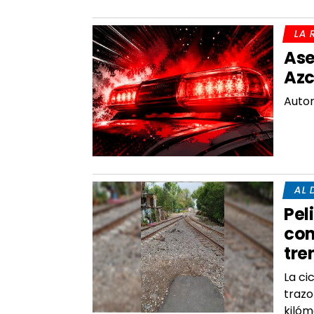
LA 
Ase
Azc
Autor
AL 
Pel
com
tre
La ci
trazo
kilóm