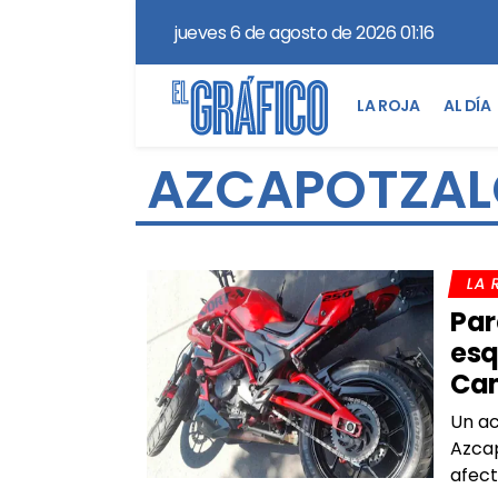
jueves 6 de agosto de 2026 01:16
LA ROJA
AL DÍA
AZCAPOTZA
LA 
Par
esq
Ca
Un ac
Azcap
afect