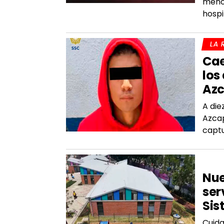
menor
hospi
LA 
Cae
los
Azc
A die
Azcap
captu
SAL
Nue
ser
Sis
Cuida