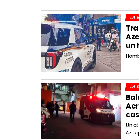
LA 
Tra
Azc
un 
Hombr
LA 
Bal
Acr
ca
Un at
Azcap