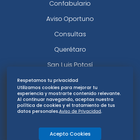
Confabulario
Aviso Oportuno
Consultas
Querétaro
San Luis Potosí
Edomex
Respetamos tu privacidad
Utilizamos cookies para mejorar tu
experiencia y mostrarte contenido relevante.
Consultas
Al continuar navegando, aceptas nuestra
política de cookies y el tratamiento de tus
Hidalgo
datos personales.
Aviso de Privacidad
.
Oaxaca
Acepto Cookies
Aviso de privacidad
Directorio