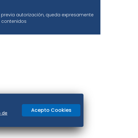
ir previa autorización, queda expresamente
os contenidos
Acepto Cookies
o de