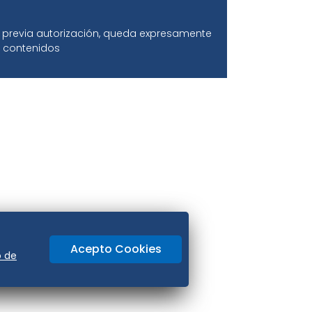
ir previa autorización, queda expresamente
os contenidos
Acepto Cookies
o de